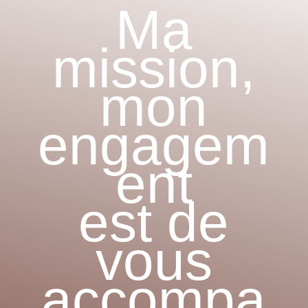
Ma
mission,
mon
engagem
ent
est de
vous
accompa