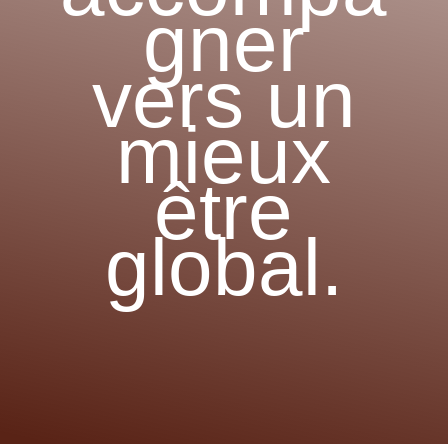
gner
vers un
mieux
être
global.