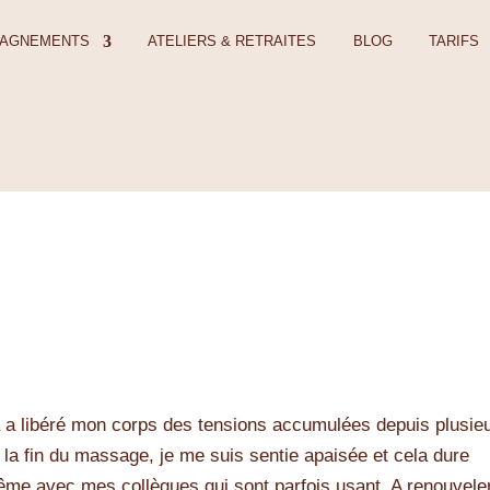
AGNEMENTS
ATELIERS & RETRAITES
BLOG
TARIFS
a a libéré mon corps des tensions accumulées depuis plusie
la fin du massage, je me suis sentie apaisée et cela dure
même avec mes collègues qui sont parfois usant. A renouveler